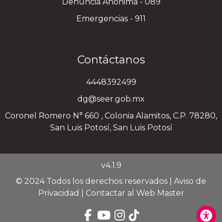
Denuncia Anónima - 089
Emergencias - 911
Contáctanos
4448392499
dg@seer.gob.mx
Coronel Romero N° 660 , Colonia Alamitos, C.P. 78280,
San Luis Potosí, San Luis Potosí
v4.1.9
© 2024 Todos los derechos reservados |
Aviso de
Privacidad
|
Contactar al Web Master