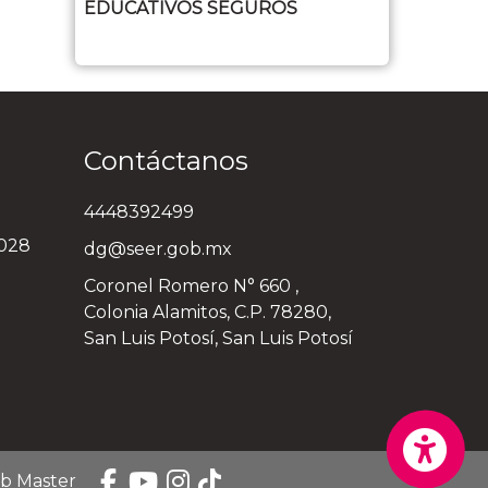
EDUCATIVOS SEGUROS
Contáctanos
4448392499
3028
dg@seer.gob.mx
Coronel Romero N° 660 ,
Colonia Alamitos, C.P. 78280,
San Luis Potosí, San Luis Potosí
eb Master