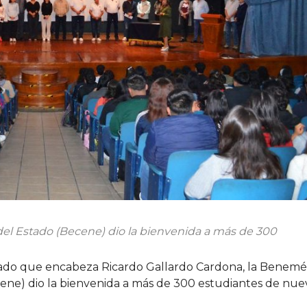
el Estado (Becene) dio la bienvenida a más de 300
stado que encabeza Ricardo Gallardo Cardona, la Benemé
ene) dio la bienvenida a más de 300 estudiantes de nue